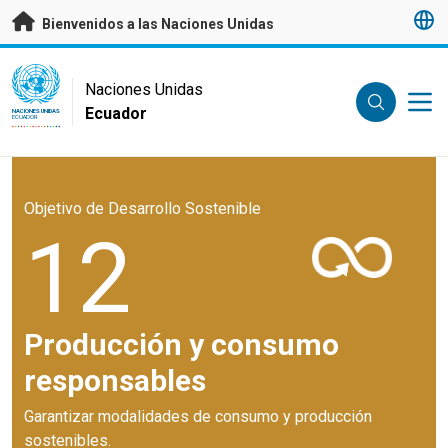
Saltar a contenido principal
Bienvenidos a las Naciones Unidas
UN Logo
Naciones Unidas
Ecuador
NACIONES UNIDAS
ECUADOR
Objetivo de Desarrollo Sostenible
12
Producción y consumo
responsables
Garantizar modalidades de consumo y producción
sostenibles.