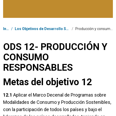
Coordenadas dentro de la ruta de navegación
Inicio
/
Los Objetivos de Desarrollo Sostenible en Ecuador
/
Producción y consumo responsables
ODS 12- PRODUCCIÓN Y
CONSUMO
RESPONSABLES
Metas del objetivo 12
12.1
Aplicar el Marco Decenal de Programas sobre
Modalidades de Consumo y Producción Sostenibles,
con la participación de todos los países y bajo el